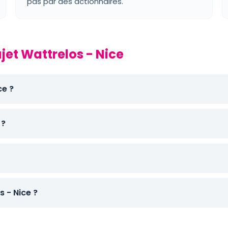
pas par des actionnaires.
ajet Wattrelos - Nice
ce ?
 ?
 - Nice ?