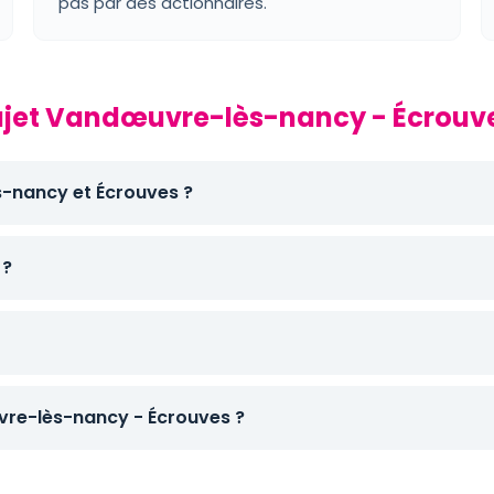
pas par des actionnaires.
trajet Vandœuvre-lès-nancy - Écrouv
s-nancy et Écrouves ?
 ?
re-lès-nancy - Écrouves ?