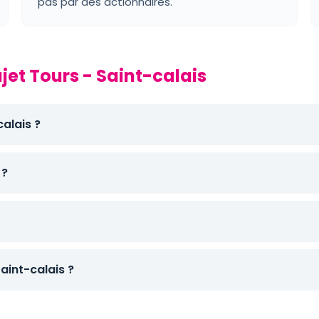
pas par des actionnaires.
jet Tours - Saint-calais
calais ?
 ?
int-calais ?