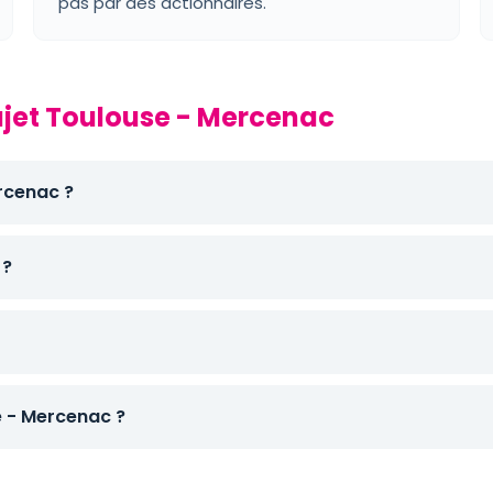
pas par des actionnaires.
rajet Toulouse - Mercenac
ercenac ?
 ?
 - Mercenac ?