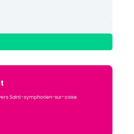
t
 vers Saint-symphorien-sur-coise