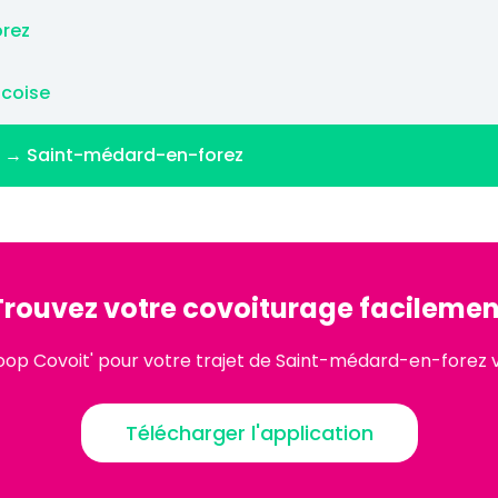
orez
-coise
se → Saint-médard-en-forez
Trouvez votre covoiturage facilemen
oop Covoit' pour votre trajet de Saint-médard-en-forez
Télécharger l'application