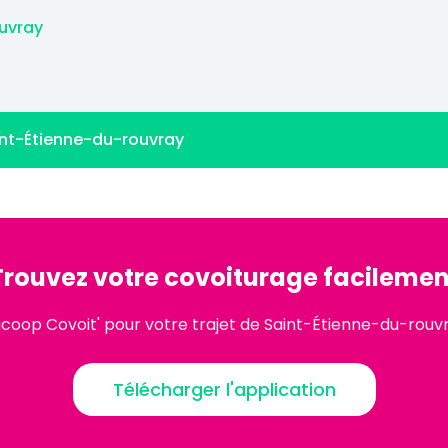
ouvray
int-Étienne-du-rouvray
Trouvez votre covoiturage facilemen
icoop Covoit' pour votre trajet de Saint-Étienne-du-rou
Télécharger l'application