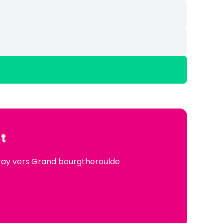
t
vray vers Grand bourgtheroulde