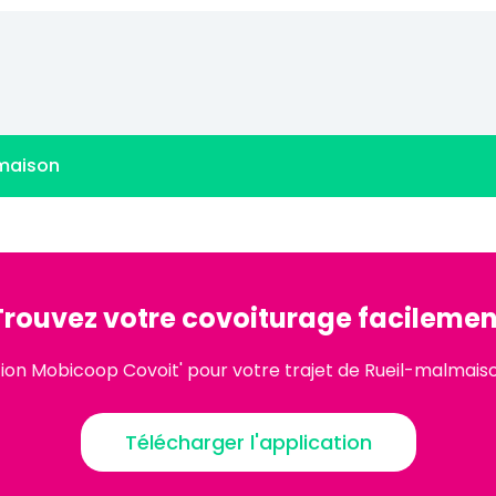
lmaison
Trouvez votre covoiturage facilemen
tion Mobicoop Covoit' pour votre trajet de Rueil-malmaiso
Télécharger l'application