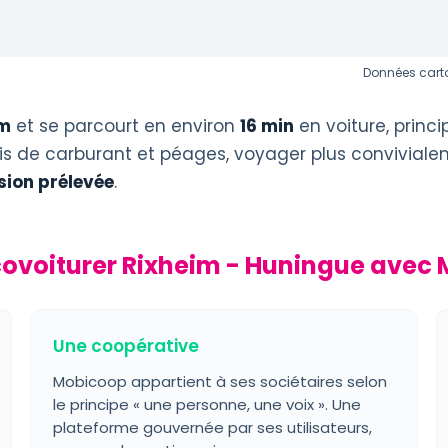
Données carto
km
et se parcourt en environ
16 min
en voiture, princ
ais de carburant et péages, voyager plus conviviale
ion prélevée
.
covoiturer Rixheim - Huningue avec 
Une coopérative
Mobicoop appartient à ses sociétaires selon
le principe « une personne, une voix ». Une
plateforme gouvernée par ses utilisateurs,