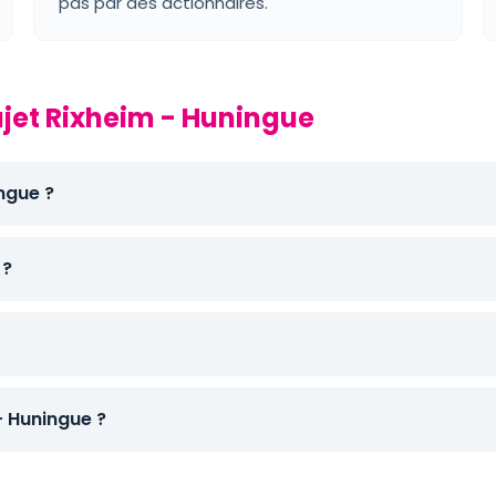
pas par des actionnaires.
ajet Rixheim - Huningue
ingue ?
 ?
 Huningue ?