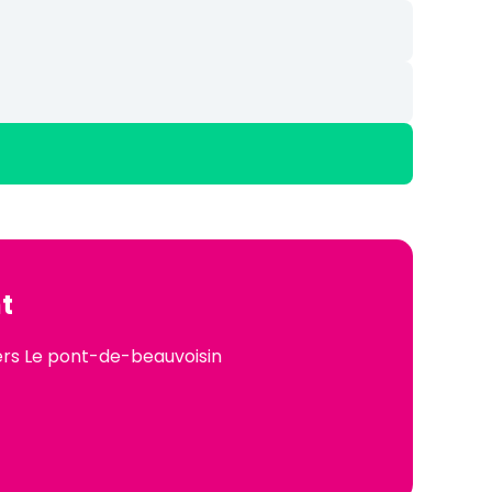
t
vers Le pont-de-beauvoisin