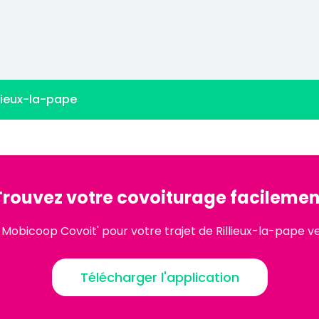
llieux-la-pape
Trouvez votre covoiturage facilemen
 Mobicoop Covoit' pour votre trajet de Rillieux-la-pape 
Télécharger l'application