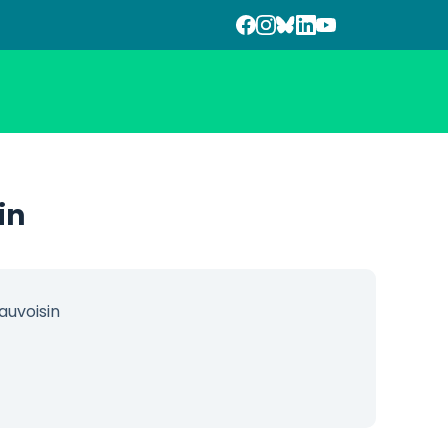
in
auvoisin