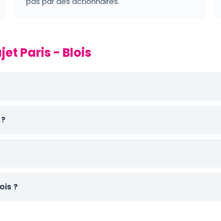
pas par des actionnaires.
et Paris - Blois
 ?
ois ?