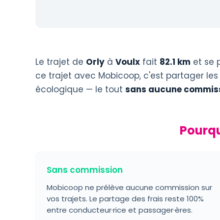
Le trajet de
Orly
à
Voulx
fait
82.1 km
et se 
ce trajet avec Mobicoop, c'est partager les
écologique — le tout
sans aucune commiss
Pourqu
Sans commission
Mobicoop ne prélève aucune commission sur
vos trajets. Le partage des frais reste 100%
entre conducteur·rice et passager·ères.