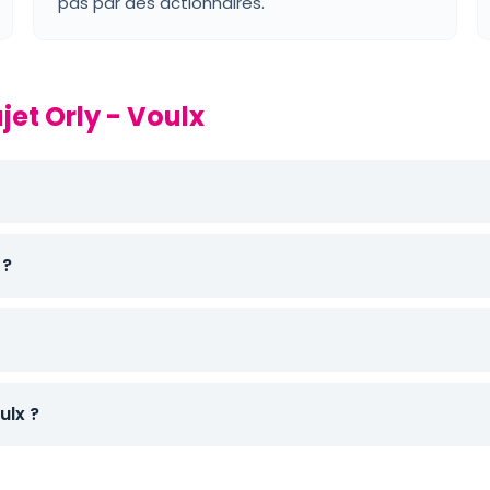
pas par des actionnaires.
jet Orly - Voulx
 ?
ulx ?