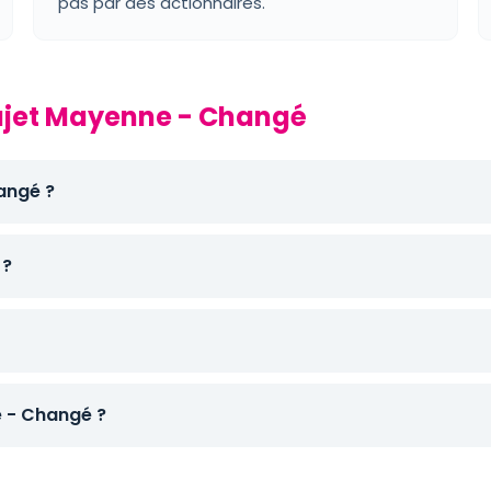
pas par des actionnaires.
rajet Mayenne - Changé
angé ?
 ?
 - Changé ?