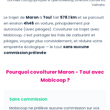
Données cartographiques © OpenStreetMap, itinéraire calculé via
Valhalla.
Le trajet de
Maron
à
Toul
fait
578.1 km
et se parcourt
en environ
4h46
en voiture, principalement par
autoroute (avec péages). Covoiturer ce trajet avec
Mobicoop, c'est partager les frais de carburant et
péages, voyager plus convivialement, et réduire votre
empreinte écologique — le tout
sans aucune
commission prélevée
.
Pourquoi covoiturer Maron - Toul avec
Mobicoop ?
Sans commission
Mobicoop ne prélève aucune commission sur vos