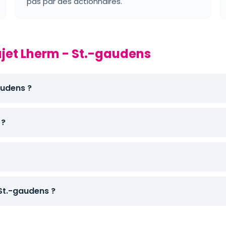
pas par des actionnaires.
ajet Lherm - St.-gaudens
audens ?
 ?
St.-gaudens ?