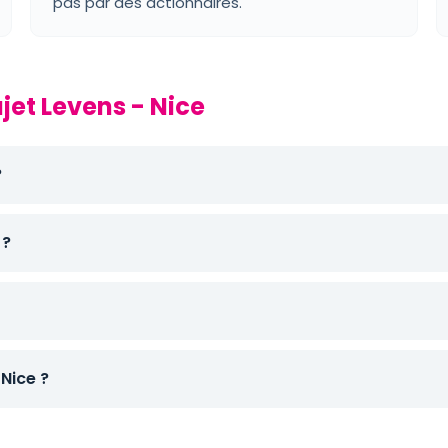
pas par des actionnaires.
jet Levens - Nice
?
 ?
Nice ?