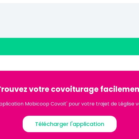
Trouvez votre covoiturage facilemen
pplication Mobicoop Covoit' pour votre trajet de Léglise
Télécharger l'application