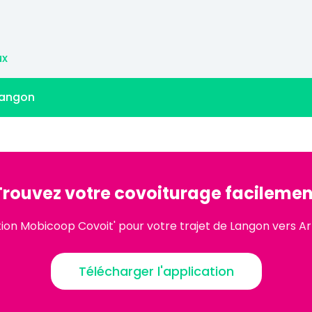
ux
Langon
Trouvez votre covoiturage facilemen
tion Mobicoop Covoit' pour votre trajet de Langon vers 
Télécharger l'application