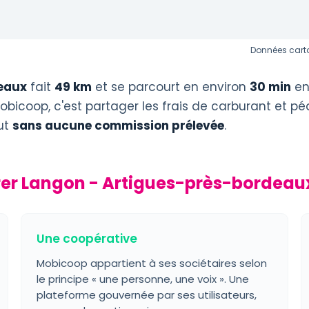
Données carto
eaux
fait
49 km
et se parcourt en environ
30 min
en
obicoop, c'est partager les frais de carburant et p
out
sans aucune commission prélevée
.
rer Langon - Artigues-près-bordeau
Une coopérative
Mobicoop appartient à ses sociétaires selon
le principe « une personne, une voix ». Une
plateforme gouvernée par ses utilisateurs,