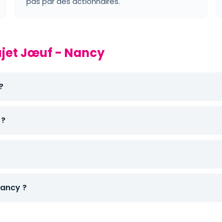
pas par des actionnaires.
ajet Jœuf - Nancy
?
 ?
ancy ?