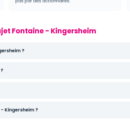
pas par des actionnaires.
ajet Fontaine - Kingersheim
ngersheim ?
 ?
- Kingersheim ?