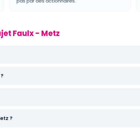
pas par des actionnaires.
jet Faulx - Metz
 ?
etz ?