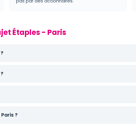
pas par des actionnaires.
jet Étaples - Paris
 ?
 ?
Paris ?