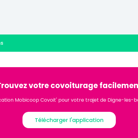
ns
Trouvez votre covoiturage facilemen
cation Mobicoop Covoit' pour votre trajet de Digne-les-b
Télécharger l'application