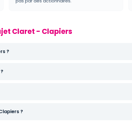
pas par des actionnaires.
jet Claret - Clapiers
rs ?
 ?
lapiers ?