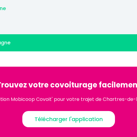
gne
tagne
Trouvez votre covoiturage facilemen
ation Mobicoop Covoit' pour votre trajet de Chartres-de
Télécharger l'application