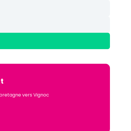
t
-bretagne vers Vignoc