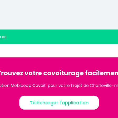
ères
Trouvez votre covoiturage facilemen
ation Mobicoop Covoit' pour votre trajet de Charleville-m
Télécharger l'application