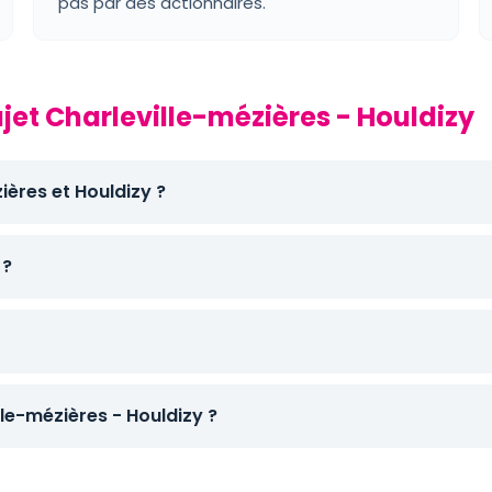
pas par des actionnaires.
ajet Charleville-mézières - Houldizy
ières et Houldizy ?
 ?
e-mézières - Houldizy ?