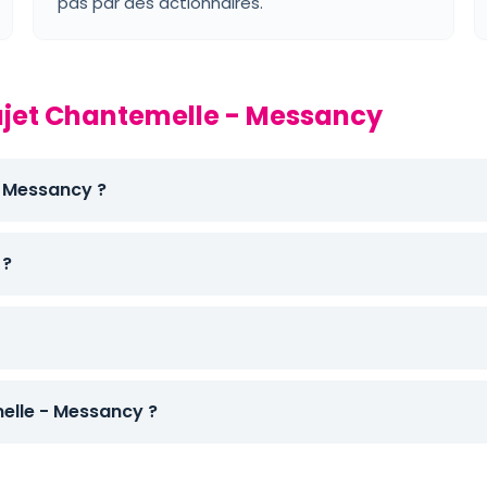
pas par des actionnaires.
rajet Chantemelle - Messancy
t Messancy ?
 ?
lle - Messancy ?