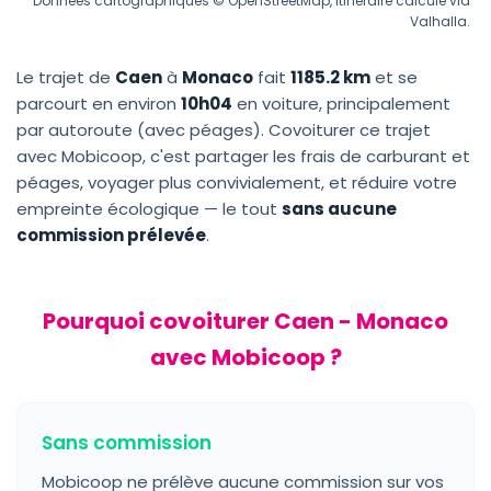
Données cartographiques © OpenStreetMap, itinéraire calculé via
Valhalla.
Le trajet de
Caen
à
Monaco
fait
1185.2 km
et se
parcourt en environ
10h04
en voiture, principalement
par autoroute (avec péages). Covoiturer ce trajet
avec Mobicoop, c'est partager les frais de carburant et
péages, voyager plus convivialement, et réduire votre
empreinte écologique — le tout
sans aucune
commission prélevée
.
Pourquoi covoiturer Caen - Monaco
avec Mobicoop ?
Sans commission
Mobicoop ne prélève aucune commission sur vos