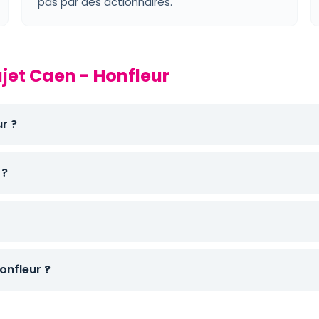
pas par des actionnaires.
ajet Caen - Honfleur
r ?
 ?
nfleur ?