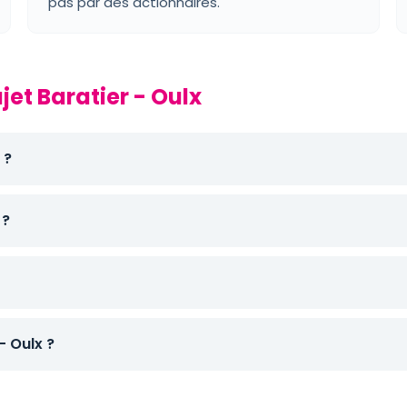
pas par des actionnaires.
jet Baratier - Oulx
 ?
 ?
 Oulx ?