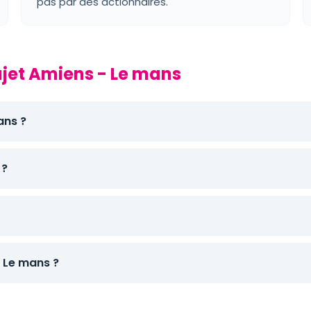
pas par des actionnaires.
ajet Amiens - Le mans
ans ?
 ?
 Le mans ?