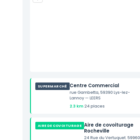
Centre Commercial
SUPERMARCHÉ
rue Gambetta, 59390 Lys-lez-
Lannoy — LEERS
2.3 km
·
24 places
Aire de covoiturage
AIRE DE COVOITURAGE
Rocheville
24 Rue du Vertuquet. 5996