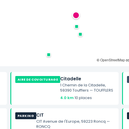
©
OpenStreetMap
co
Citadelle
AIRE DE COVOITURAGE
1 Chemin de la Citadelle,
59390 Toufflers — TOUFFLERS
4.0 km
·
10 places
CIT
PARKING
CIT Avenue de l'Europe, 59223 Roncq —
RONCQ
0