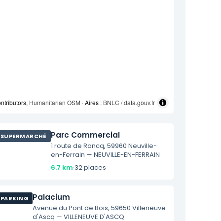
ntributors,
Humanitarian OSM
· Aires :
BNLC / data.gouv.fr
Parc Commercial
SUPERMARCHÉ
1 route de Roncq, 59960 Neuville-
en-Ferrain — NEUVILLE-EN-FERRAIN
6.7 km
·
32 places
Palacium
PARKING
Avenue du Pont de Bois, 59650 Villeneuve
d'Ascq — VILLENEUVE D'ASCQ