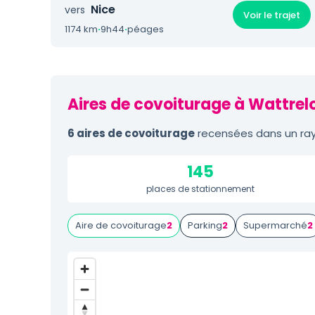
Nice
vers
Voir le trajet
1174 km
·
9h44
·
péages
Aires de covoiturage à Wattrelo
6 aires de covoiturage
recensées dans un ray
145
places de stationnement
Aire de covoiturage
2
Parking
2
Supermarché
2