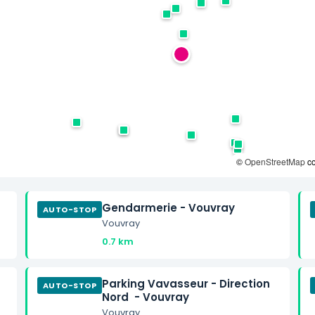
©
OpenStreetMap
co
Gendarmerie - Vouvray
AUTO-STOP
Vouvray
0.7 km
Parking Vavasseur - Direction
AUTO-STOP
Nord - Vouvray
Vouvray