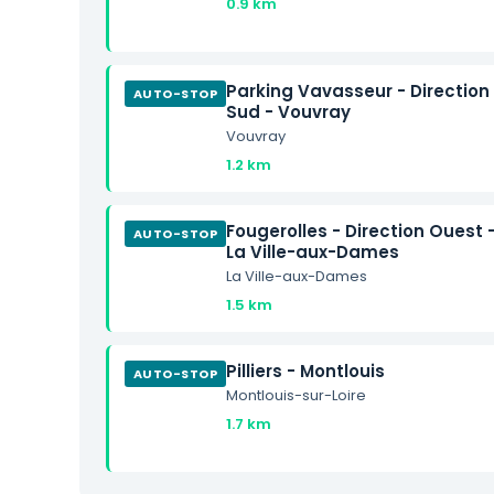
0.9 km
Parking Vavasseur - Direction
AUTO-STOP
Sud - Vouvray
Vouvray
1.2 km
Fougerolles - Direction Ouest 
AUTO-STOP
La Ville-aux-Dames
La Ville-aux-Dames
1.5 km
Pilliers - Montlouis
AUTO-STOP
Montlouis-sur-Loire
1.7 km