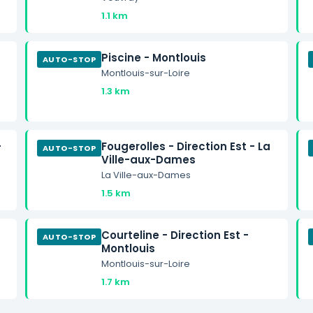
1.1 km
Piscine - Montlouis
AUTO-STOP
Montlouis-sur-Loire
1.3 km
-
Fougerolles - Direction Est - La
AUTO-STOP
Ville-aux-Dames
La Ville-aux-Dames
1.5 km
Courteline - Direction Est -
AUTO-STOP
Montlouis
Montlouis-sur-Loire
1.7 km