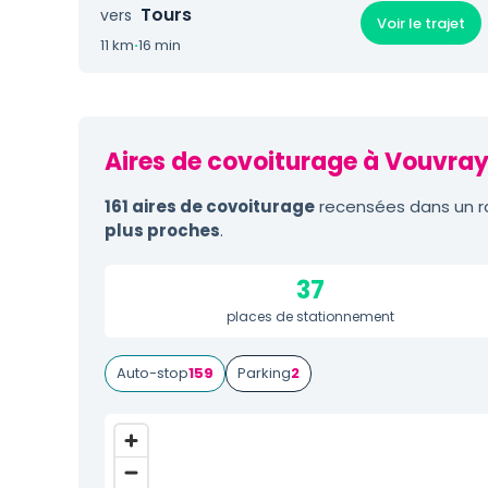
Tours
vers
Voir le trajet
11 km
·
16 min
Aires de covoiturage à Vouvray
161 aires de covoiturage
recensées dans un ra
plus proches
.
37
places de stationnement
Auto-stop
159
Parking
2