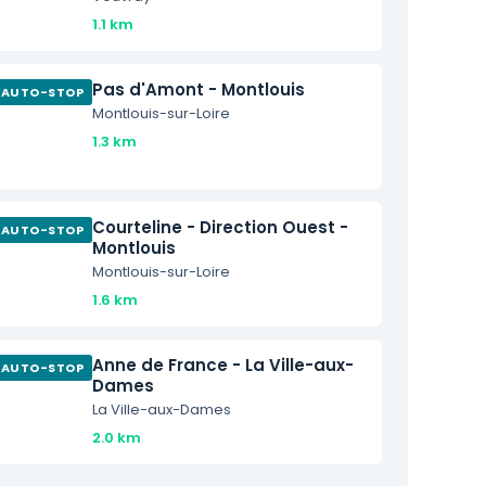
1.1 km
Pas d'Amont - Montlouis
AUTO-STOP
Montlouis-sur-Loire
1.3 km
Courteline - Direction Ouest -
AUTO-STOP
Montlouis
Montlouis-sur-Loire
1.6 km
Anne de France - La Ville-aux-
AUTO-STOP
Dames
La Ville-aux-Dames
2.0 km