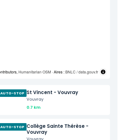
ntributors,
Humanitarian OSM
· Aires :
BNLC / data.gouv.fr
St Vincent - Vouvray
AUTO-STOP
Vouvray
0.7 km
Collège Sainte Thérèse -
AUTO-STOP
Vouvray
Vouvray