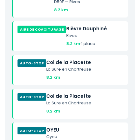
D50F — Rives
8.2 km
Bièvre Dauphiné
AIRE DE COVOITURAGE
Rives
8.2 km
·
1 place
Col de la Placette
AUTO-STOP
La Sure en Chartreuse
8.2 km
Col de la Placette
AUTO-STOP
La Sure en Chartreuse
8.2 km
OYEU
AUTO-STOP
Oyeu