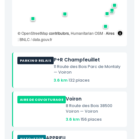
©
OpenStreetMap
contributors,
Humanitarian OSM
· Aires
:
BNLC / data.gouv.fr
P+R Champfeuillet
PARKING RELAIS
11 Route des Bois Parc de Montaly
— Voiron
3.6 km
·
132 places
Voiron
AIRE DE COVOITURAGE
8 Route des Bois 38500
Voiron — Voiron
3.6 km
·
156 places
APPRIEU
AUTO-STOP