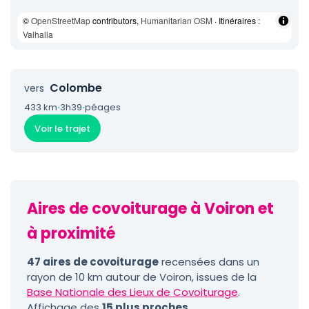
©
OpenStreetMap
contributors,
Humanitarian OSM
· Itinéraires :
Valhalla
Colombe
vers
433 km
·
3h39
·
péages
Voir le trajet
Aires de covoiturage à Voiron et
à proximité
47 aires de covoiturage
recensées dans un
rayon de 10 km autour de Voiron, issues de la
Base Nationale des Lieux de Covoiturage
.
Affichage des
15 plus proches
.