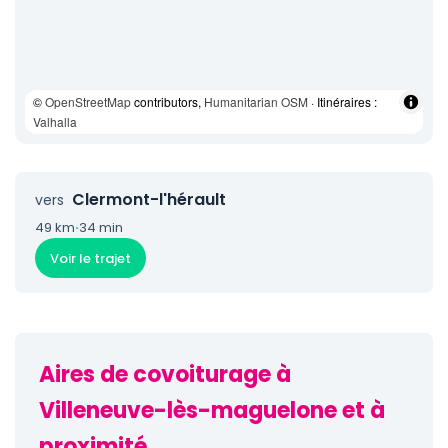
©
OpenStreetMap
contributors,
Humanitarian OSM
· Itinéraires :
Valhalla
Clermont-l'hérault
vers
49 km
·
34 min
Voir le trajet
Aires de covoiturage à
Villeneuve-lès-maguelone et à
proximité