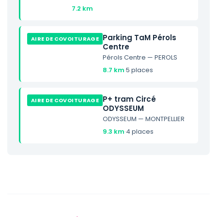
7.2 km
Parking TaM Pérols
AIRE DE COVOITURAGE
Centre
Pérols Centre — PEROLS
8.7 km
·
5 places
P+ tram Circé
AIRE DE COVOITURAGE
ODYSSEUM
ODYSSEUM — MONTPELLIER
9.3 km
·
4 places