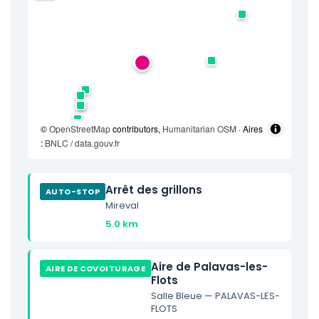
©
OpenStreetMap
contributors,
Humanitarian OSM
· Aires
:
BNLC / data.gouv.fr
Arrêt des grillons
AUTO-STOP
Mireval
5.0 km
Aire de Palavas-les-
AIRE DE COVOITURAGE
Flots
Salle Bleue — PALAVAS-LES-
FLOTS