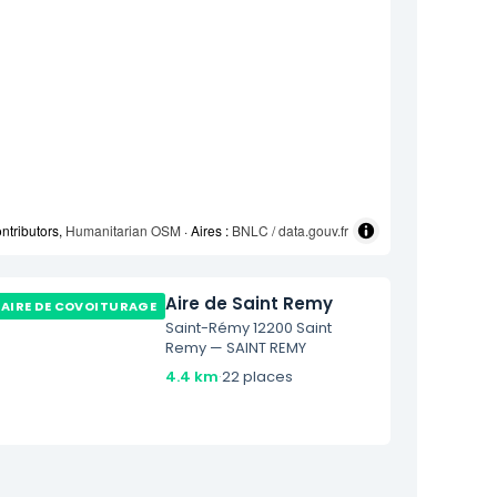
ntributors,
Humanitarian OSM
· Aires :
BNLC / data.gouv.fr
Aire de Saint Remy
AIRE DE COVOITURAGE
Saint-Rémy 12200 Saint
Remy — SAINT REMY
4.4 km
·
22 places