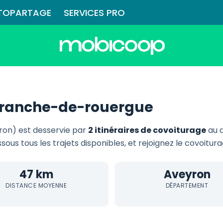
TOPARTAGE
SERVICES PRO
efranche-de-rouergue
ron) est desservie par
2 itinéraires de covoiturage
au 
ssous tous les trajets disponibles, et rejoignez le covoitur
47 km
Aveyron
DISTANCE MOYENNE
DÉPARTEMENT