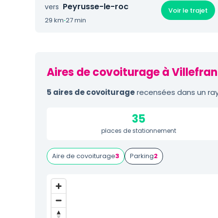
Peyrusse-le-roc
vers
Voir le trajet
29 km
·
27 min
Aires de covoiturage à Villefr
5 aires de covoiturage
recensées dans un ray
35
places de stationnement
Aire de covoiturage
3
Parking
2