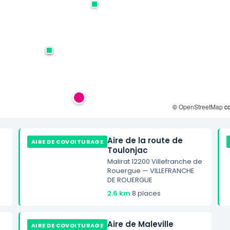
©
OpenStreetMap
co
Aire de la route de
AIRE DE COVOITURAGE
Toulonjac
Malirat 12200 Villefranche de
Rouergue — VILLEFRANCHE
DE ROUERGUE
2.6 km
·
8 places
Aire de Maleville
AIRE DE COVOITURAGE