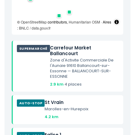
©
OpenStreetMap
contributors,
Humanitarian OSM
· Aires
:
BNLC / data.gouv.fr
Carrefour Market
SUPERMARCHÉ
Ballancourt
Zone d'Activite Commerciale De
l'Aunaie 91610 Ballancourt-sur-
Essonne — BALLANCOURT-SUR-
ESSONNE
2.9 km
·
4 places
St Vrain
AUTO-STOP
Marolles-en-Hurepoix
4.2 km
Eglise 1