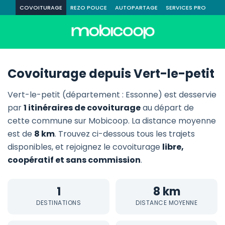
COVOITURAGE
REZO POUCE
AUTOPARTAGE
SERVICES PRO
Covoiturage depuis Vert-le-petit
Vert-le-petit (département : Essonne) est desservie
par
1 itinéraires de covoiturage
au départ de
cette commune sur Mobicoop. La distance moyenne
est de
8 km
. Trouvez ci-dessous tous les trajets
disponibles, et rejoignez le covoiturage
libre,
coopératif et sans commission
.
1
8 km
DESTINATIONS
DISTANCE MOYENNE