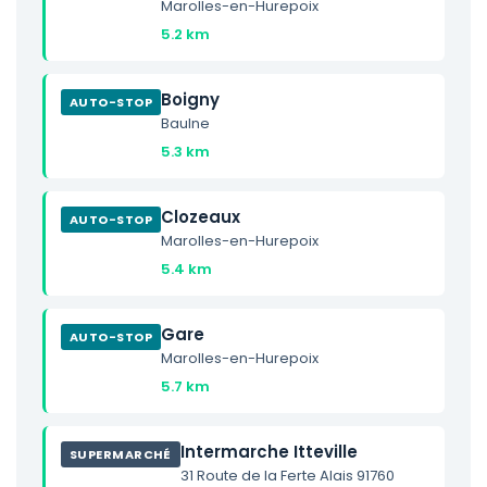
Marolles-en-Hurepoix
5.2 km
Boigny
AUTO-STOP
Baulne
5.3 km
Clozeaux
AUTO-STOP
Marolles-en-Hurepoix
5.4 km
Gare
AUTO-STOP
Marolles-en-Hurepoix
5.7 km
Intermarche Itteville
SUPERMARCHÉ
31 Route de la Ferte Alais 91760