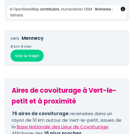
©
OpenStreetMap
contributors,
Humanitarian OSM
· Itinéraires :
Valhalla
Mennecy
vers
8 km
·
9 min
Voir le trajet
Aires de covoiturage à Vert-le-
petit et à proximité
76 aires de covoiturage
recensées dans un
rayon de 10 km autour de Vert-le-petit, issues de
la
Base Nationale des Lieux de Covoiturage
.
Affichage des
15 plus proches
.