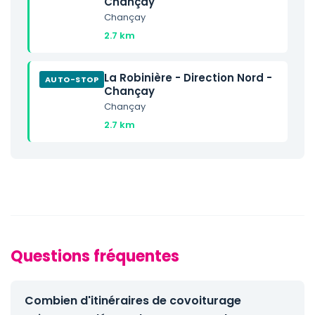
Chançay
Chançay
2.7 km
La Robinière - Direction Nord -
AUTO-STOP
Chançay
Chançay
2.7 km
Questions fréquentes
Combien d'itinéraires de covoiturage