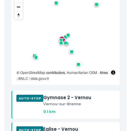
©
OpenStreetMap
contributors,
Humanitarian OSM
· Aires
:
BNLC / data.gouv.fr
Gymnase 2 - Vernou
AUTO-STOP
Vernou-sur-Brenne
0.1 km
Eglise - Vernou
AUTO-STOP