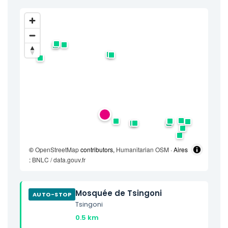
©
OpenStreetMap
contributors,
Humanitarian OSM
· Aires
:
BNLC / data.gouv.fr
Mosquée de Tsingoni
AUTO-STOP
Tsingoni
0.5 km