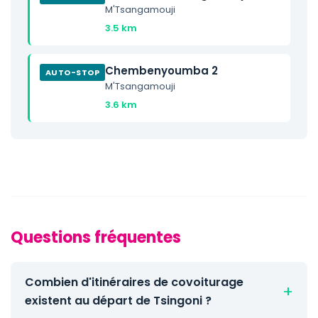
M'Tsangamouji
3.5 km
Chembenyoumba 2
AUTO-STOP
M'Tsangamouji
3.6 km
Questions fréquentes
Combien d'itinéraires de covoiturage
existent au départ de Tsingoni ?