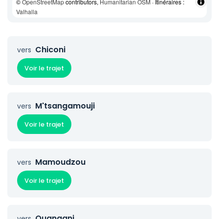
©
OpenStreetMap
contributors,
Humanitarian OSM
· Itinéraires :
Valhalla
Chiconi
vers
Voir le trajet
M'tsangamouji
vers
Voir le trajet
Mamoudzou
vers
Voir le trajet
Ouangani
vers