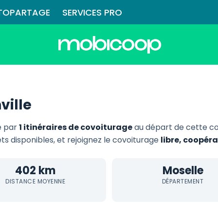
TOPARTAGE
SERVICES PRO
ville
e par
1 itinéraires de covoiturage
au départ de cette c
ets disponibles, et rejoignez le covoiturage
libre, coopér
402 km
Moselle
DISTANCE MOYENNE
DÉPARTEMENT