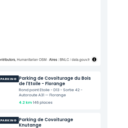
ntributors,
Humanitarian OSM
· Aires :
BNLC / data.gouv.fr
Parking de Covoiturage du Bois
PARKING
de l'Etoile - Florange
Rond point Etoile - D13 - Sortie 42 -
Autoroute A31 — Florange
4.2 km
·
146 places
Parking de Covoiturage
PARKING
Knutange