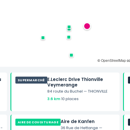
©
OpenStreetMap
co
u
E.Leclerc Drive Thionville
SUPERMARCHÉ
Veymerange
84 route du Buchel — THIONVILLE
3.6 km
·
10 places
Aire de Kanfen
AIRE DE COVOITURAGE
 -
36 Rue de Hettange —