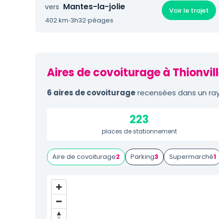
Mantes-la-jolie
vers
Voir le trajet
402 km
·
3h32
·
péages
Aires de covoiturage à Thionvill
6 aires de covoiturage
recensées dans un rayo
223
places de stationnement
Aire de covoiturage
2
Parking
3
Supermarché
1