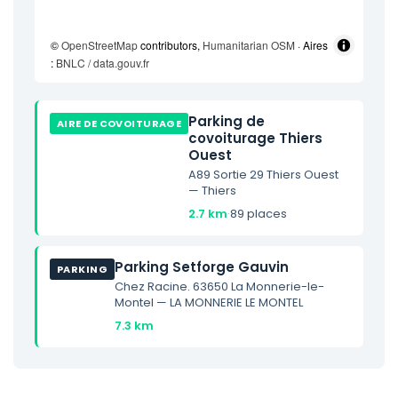
©
OpenStreetMap
contributors,
Humanitarian OSM
· Aires
:
BNLC / data.gouv.fr
Parking de
AIRE DE COVOITURAGE
covoiturage Thiers
Ouest
A89 Sortie 29 Thiers Ouest
— Thiers
2.7 km
·
89 places
Parking Setforge Gauvin
PARKING
Chez Racine. 63650 La Monnerie-le-
Montel — LA MONNERIE LE MONTEL
7.3 km