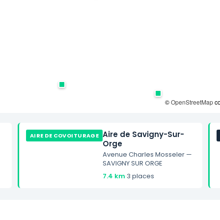
©
OpenStreetMap
co
Aire de Savigny-Sur-
AIRE DE COVOITURAGE
Orge
Avenue Charles Mosseler —
SAVIGNY SUR ORGE
7.4 km
·
3 places