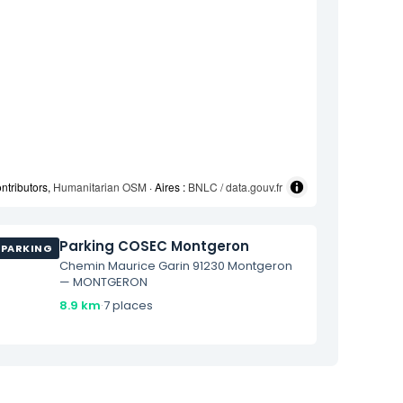
ntributors,
Humanitarian OSM
· Aires :
BNLC / data.gouv.fr
Parking COSEC Montgeron
PARKING
Chemin Maurice Garin 91230 Montgeron
— MONTGERON
8.9 km
·
7 places