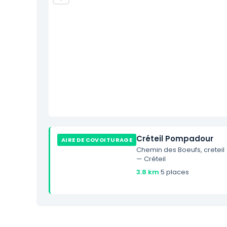
Créteil Pompadour
AIRE DE COVOITURAGE
Chemin des Boeufs, creteil
— Créteil
3.8 km
·
5 places