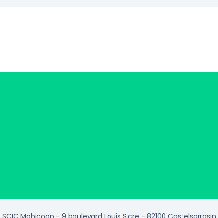
SCIC Mobicoop - 9 boulevard Louis Sicre - 82100 Castelsarrasin