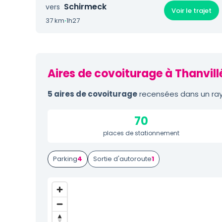
Schirmeck
vers
Voir le trajet
37 km
·
1h27
Aires de covoiturage à Thanvill
5 aires de covoiturage
recensées dans un rayo
70
places de stationnement
Parking
4
Sortie d'autoroute
1