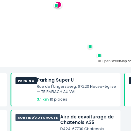
©
OpenStreetMap
co
Parking Super U
PARKING
Rue de l'Ungersberg. 67220 Neuve-église
— TRIEMBACH AU VAL
3.1 km
·
10 places
Aire de covoiturage de
SORTIE D'AUTOROUTE
Chatenois A35
D424. 67730 Chatenois —