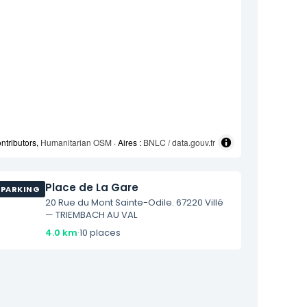
ntributors,
Humanitarian OSM
· Aires :
BNLC / data.gouv.fr
Place de La Gare
PARKING
20 Rue du Mont Sainte-Odile. 67220 Villé
— TRIEMBACH AU VAL
4.0 km
·
10 places