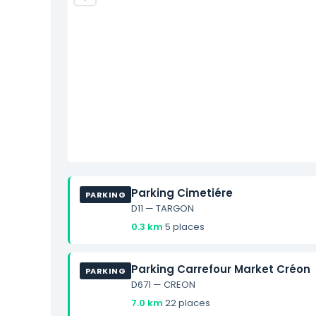
Parking Cimetiére
PARKING
D11 — TARGON
0.3 km
·
5 places
Parking Carrefour Market Créon
PARKING
D671 — CREON
7.0 km
·
22 places