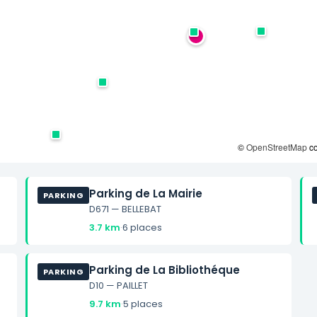
©
OpenStreetMap
co
Parking de La Mairie
PARKING
D671 — BELLEBAT
3.7 km
·
6 places
Parking de La Bibliothéque
PARKING
D10 — PAILLET
9.7 km
·
5 places