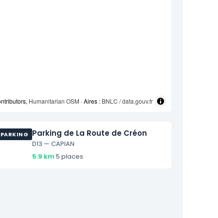
ntributors,
Humanitarian OSM
· Aires :
BNLC / data.gouv.fr
Parking de La Route de Créon
PARKING
D13 — CAPIAN
5.9 km
·
5 places