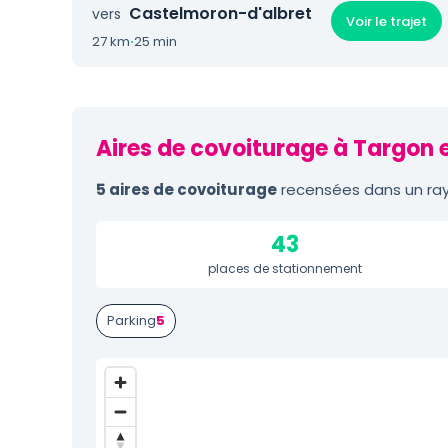
Castelmoron-d'albret
vers
Voir le trajet
27 km
·
25 min
Aires de covoiturage à Targon e
5 aires de covoiturage
recensées dans un ray
43
places de stationnement
Parking
5