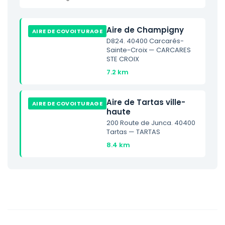
Aire de Champigny
AIRE DE COVOITURAGE
D824. 40400 Carcarés-
Sainte-Croix — CARCARES
STE CROIX
7.2 km
Aire de Tartas ville-
AIRE DE COVOITURAGE
haute
200 Route de Junca. 40400
Tartas — TARTAS
8.4 km