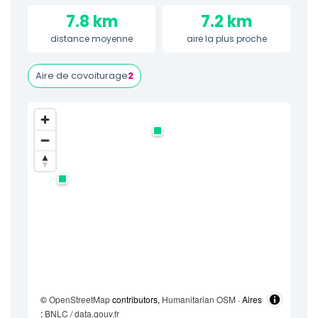
7.8 km
7.2 km
distance moyenne
aire la plus proche
Aire de covoiturage
2
©
OpenStreetMap
contributors,
Humanitarian OSM
· Aires
:
BNLC / data.gouv.fr