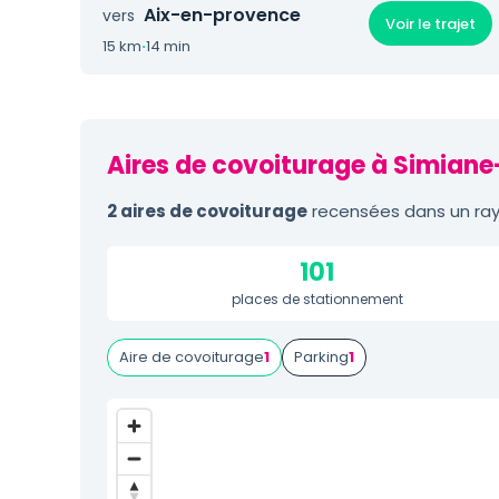
Aix-en-provence
vers
Voir le trajet
15 km
·
14 min
Aires de covoiturage à Simiane
2 aires de covoiturage
recensées dans un ray
101
places de stationnement
Aire de covoiturage
1
Parking
1