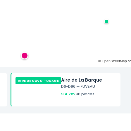
©
OpenStreetMap
co
Aire de La Barque
AIRE DE COVOITURAGE
D6-D96 — FUVEAU
9.4 km
·
96 places