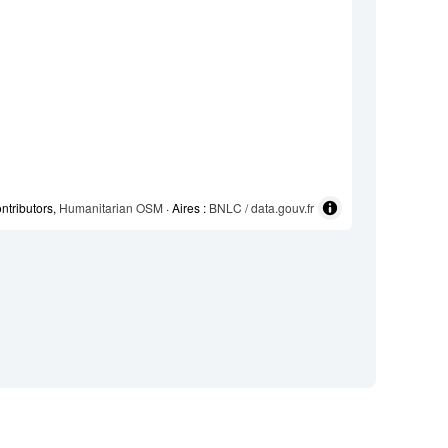
ntributors,
Humanitarian OSM
· Aires :
BNLC / data.gouv.fr