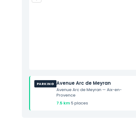
Avenue Arc de Meyran
PARKING
Avenue Arc de Meyran — Aix-en-
Provence
7.5 km
·
5 places