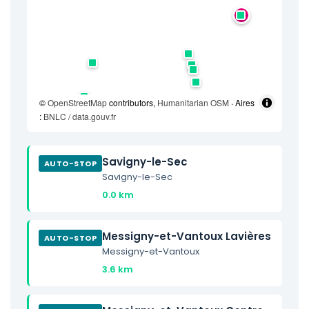
©
OpenStreetMap
contributors,
Humanitarian OSM
· Aires
:
BNLC / data.gouv.fr
Savigny-le-Sec
AUTO-STOP
Savigny-le-Sec
0.0 km
Messigny-et-Vantoux Lavières
AUTO-STOP
Messigny-et-Vantoux
3.6 km