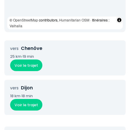
©
OpenStreetMap
contributors,
Humanitarian OSM
· Itinéraires :
Valhalla
Chenôve
vers
25 km
·
19 min
Voir le trajet
Dijon
vers
18 km
·
18 min
Voir le trajet