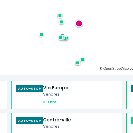
©
OpenStreetMap
co
Via Europa
AUTO-STOP
Vendres
3.0 km
Centre-ville
AUTO-STOP
Vendres