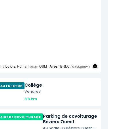
ntributors,
Humanitarian OSM
· Aires :
BNLC / data.gouv.fr
Collège
AUTO-STOP
Vendres
3.3 km
Parking de covoiturage
AIRE DE COVOITURAGE
Béziers Ouest
A9 Sortie 36 Béziers Ouest —