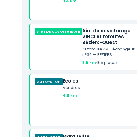
3.4 km
Aire de covoiturage
AIRE DE COVOITURAGE
VINCI Autoroutes
Béziers-Ouest
Autoroute A9 - échangeur
n°36 — BÉZIERS
3.5 km
·
165 places
Ecoles
AUTO-STOP
Vendres
4.0 km
Marguerite