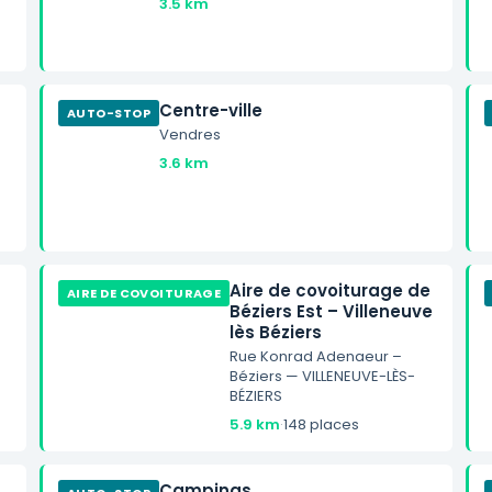
3.5 km
Centre-ville
AUTO-STOP
Vendres
3.6 km
Aire de covoiturage de
AIRE DE COVOITURAGE
Béziers Est – Villeneuve
lès Béziers
Rue Konrad Adenaeur –
Béziers — VILLENEUVE-LÈS-
BÉZIERS
5.9 km
·
148 places
Campings