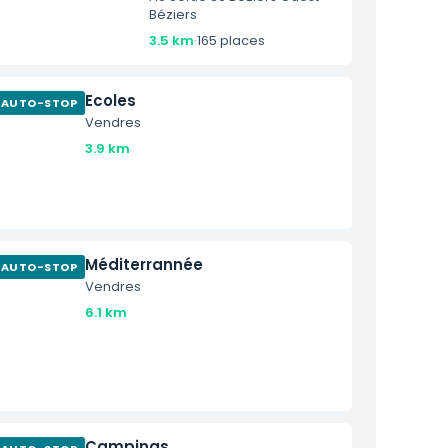
Béziers
3.5 km
·
165 places
Ecoles
AUTO-STOP
Vendres
3.9 km
Méditerrannée
AUTO-STOP
Vendres
6.1 km
Campings