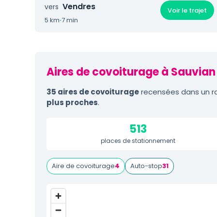
Vendres
vers
Voir le trajet
5 km
·
7 min
Aires de covoiturage à Sauvian 
35 aires de covoiturage
recensées dans un ra
plus proches
.
513
places de stationnement
Aire de covoiturage
4
Auto-stop
31