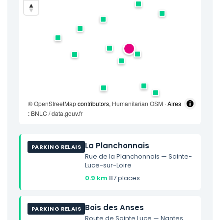
©
OpenStreetMap
contributors,
Humanitarian OSM
· Aires
:
BNLC / data.gouv.fr
La Planchonnais
PARKING RELAIS
Rue de la Planchonnais — Sainte-
Luce-sur-Loire
0.9 km
·
87 places
Bois des Anses
PARKING RELAIS
Route de Sainte Luce — Nantes