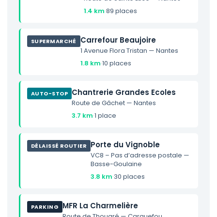
1.4 km
·
89 places
Carrefour Beaujoire
SUPERMARCHÉ
1 Avenue Flora Tristan — Nantes
1.8 km
·
10 places
Chantrerie Grandes Ecoles
AUTO-STOP
Route de Gâchet — Nantes
3.7 km
·
1 place
Porte du Vignoble
DÉLAISSÉ ROUTIER
VC8 – Pas d’adresse postale —
Basse-Goulaine
3.8 km
·
30 places
MFR La Charmelière
PARKING
Route de Thouaré — Carquefou