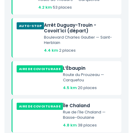
4.2 km
·
53 places
Arrêt Duguay-Trouin -
AUTO-STOP
Covoit'ici (départ)
Boulevard Charles Gautier — Saint-
Herblain
4.4 km
·
2 places
L’Ébaupin
AIRE DE COVOITURAGE
Route du Prouzeau —
Carquefou
4.5 km
·
20 places
Île Chaland
AIRE DE COVOITURAGE
Rue de l'Ile Chaland —
Basse-Goulaine
4.8 km
·
38 places