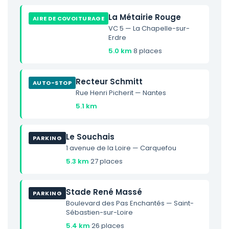
La Métairie Rouge
AIRE DE COVOITURAGE
VC 5 — La Chapelle-sur-
Erdre
5.0 km
·
8 places
Recteur Schmitt
AUTO-STOP
Rue Henri Picherit — Nantes
5.1 km
Le Souchais
PARKING
1 avenue de la Loire — Carquefou
5.3 km
·
27 places
Stade René Massé
PARKING
Boulevard des Pas Enchantés — Saint-
Sébastien-sur-Loire
5.4 km
·
26 places