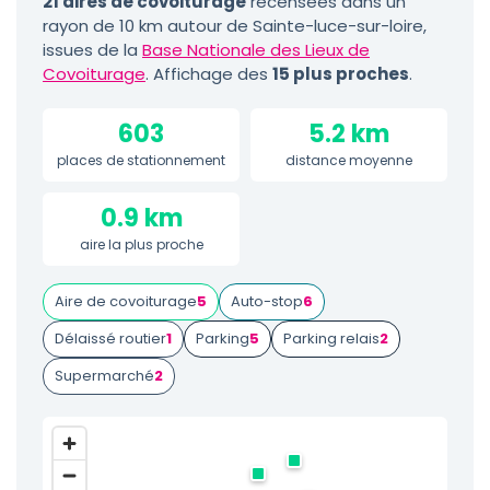
21 aires de covoiturage
recensées dans un
rayon de 10 km autour de Sainte-luce-sur-loire,
issues de la
Base Nationale des Lieux de
Covoiturage
. Affichage des
15 plus proches
.
603
5.2 km
places de stationnement
distance moyenne
0.9 km
aire la plus proche
Aire de covoiturage
5
Auto-stop
6
Délaissé routier
1
Parking
5
Parking relais
2
Supermarché
2