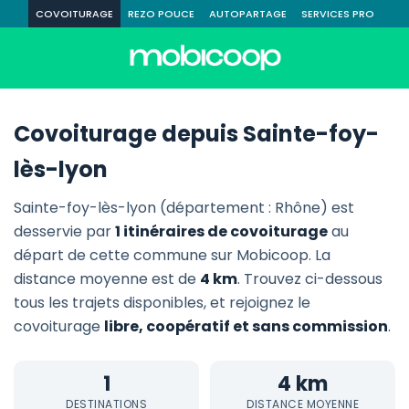
COVOITURAGE
REZO POUCE
AUTOPARTAGE
SERVICES PRO
Covoiturage depuis Sainte-foy-
lès-lyon
Sainte-foy-lès-lyon (département : Rhône) est
desservie par
1 itinéraires de covoiturage
au
départ de cette commune sur Mobicoop. La
distance moyenne est de
4 km
. Trouvez ci-dessous
tous les trajets disponibles, et rejoignez le
covoiturage
libre, coopératif et sans commission
.
1
4 km
DESTINATIONS
DISTANCE MOYENNE