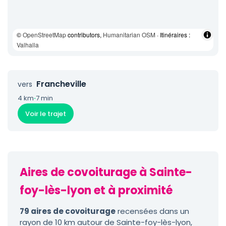
©
OpenStreetMap
contributors,
Humanitarian OSM
· Itinéraires :
Valhalla
Francheville
vers
4 km
·
7 min
Voir le trajet
Aires de covoiturage à Sainte-
foy-lès-lyon et à proximité
79 aires de covoiturage
recensées dans un
rayon de 10 km autour de Sainte-foy-lès-lyon,