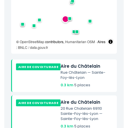
©
OpenStreetMap
contributors,
Humanitarian OSM
· Aires
:
BNLC / data.gouv.fr
Aire du Châtelain
AIRE DE COVOITURAGE
Rue Châtelain — Sainte-
Foy-lès-Lyon
0.3 km
·
5 places
Aire du Châtelain
AIRE DE COVOITURAGE
20 Rue Chatelain 69110
Sainte-Foy-lès-Lyon —
Sainte-Foy-lès-Lyon
0.3 km
·
5 places