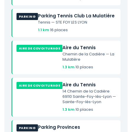
Parking Tennis Club La Mulatiére
PARKING
Tennis — STE FOY LES LYON
1.1 km
·
16 places
Aire du Tennis
AIRE DE COVOITURAGE
Chemin de la Cadière — La
Mulatière
1.3 km
·
10 places
Aire du Tennis
AIRE DE COVOITURAGE
14 Chemin de la Cadière
69110 Sainte-Foy-lès-Lyon —
Sainte-Foy-lès-Lyon
1.3 km
·
10 places
Parking Provinces
PARKING