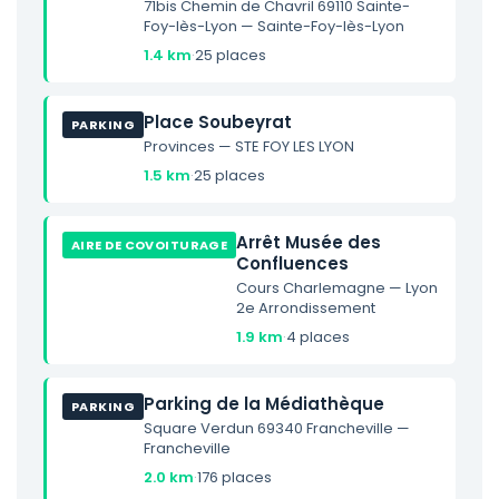
71bis Chemin de Chavril 69110 Sainte-
Foy-lès-Lyon — Sainte-Foy-lès-Lyon
1.4 km
·
25 places
Place Soubeyrat
PARKING
Provinces — STE FOY LES LYON
1.5 km
·
25 places
Arrêt Musée des
AIRE DE COVOITURAGE
Confluences
Cours Charlemagne — Lyon
2e Arrondissement
1.9 km
·
4 places
Parking de la Médiathèque
PARKING
Square Verdun 69340 Francheville —
Francheville
2.0 km
·
176 places