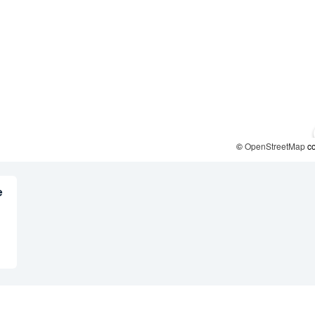
©
OpenStreetMap
co
e
E