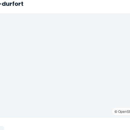
-durfort
©
OpenSt