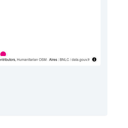
ntributors,
Humanitarian OSM
· Aires :
BNLC / data.gouv.fr