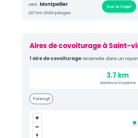
Montpellier
vers
Voir le trajet
207 km
·
2h00
·
péages
Aires de covoiturage à Saint-v
1 aire de covoiturage
recensée dans un rayon 
3.7 km
distance moyenne
Parking
1