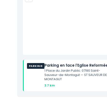
Parking en face l'Eglise Reformé
PARKING
1 Place du Jardin Public. 07190 Saint-
Sauveur-de-Montagut — ST SAUVEUR D
MONTAGUT
3.7 km